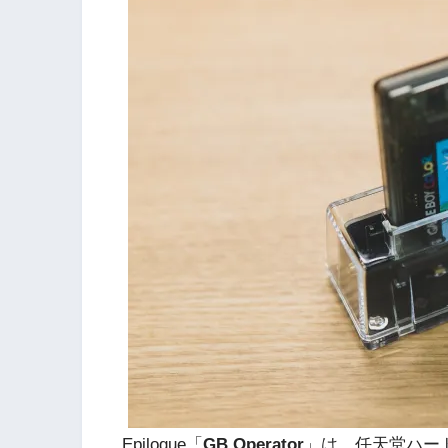
Epilogue「
GB Operator
」は、任天堂ハー