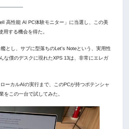
ll 高性能 AI PC体験モニター」に当選し、この美
て使用する機会を得た。
し、サブに型落ちのLet’s Noteという、実用性
な僕のデスクに現れたXPS 13は、非常にエレガ
てローカルAIの実行まで、このPCが持つポテンシャ
業をこの一台で試してみた。