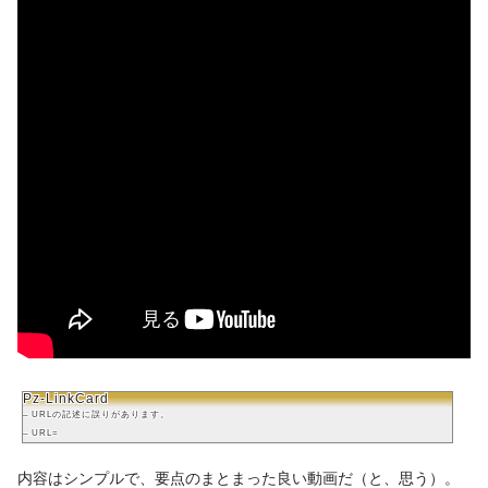
Pz-LinkCard
– URLの記述に誤りがあります。
– URL=
内容はシンプルで、要点のまとまった良い動画だ（と、思う）。