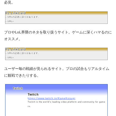
必見。
Pz-LinkCard
– URLの記述に誤りがあります。
– URL=
プロやLoL界隈のネタを取り扱うサイト。ゲームに深くハマるのに
オススメ。
Pz-LinkCard
– URLの記述に誤りがあります。
– URL=
ユーザー毎の戦績が見られるサイト。プロの試合もリアルタイム
に観戦できたりする。
Twitch
Twitch
https://www.twitch.tv/KaneKosugi
Twitch is the world’s leading video platform and community for game
rs.